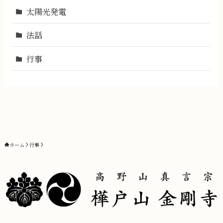
太陽光発電
法話
行事
ホーム
行事