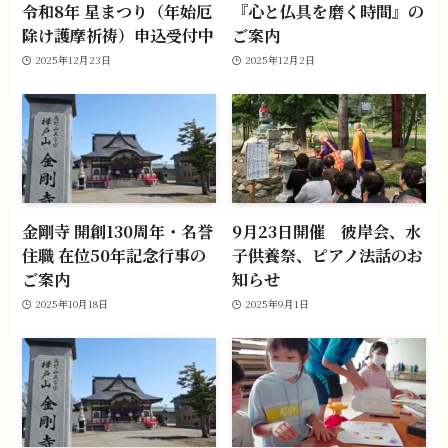
令和8年 星まつり（年始厄
『心と仏具を磨く時間』の
除け護摩祈祷）申込受付中
ご案内
2025年12月23日
2025年12月2日
金剛寺 開創130周年・名誉
9月23日開催 彼岸会、水
住職 在位50年記念行事の
子供養祭、ピアノ法話のお
ご案内
知らせ
2025年10月18日
2025年9月1日