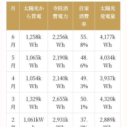
月
太陽光か
寺院消
自家
太陽光
ら買電
費電力
消費
発電量
率
6
1,258k
2,256k
55.
4,177k
月
Wh
Wh
8%
Wh
5
1,065k
2,190k
48.
4,034k
月
Wh
Wh
6%
Wh
4
1,054k
2,140k
49.
3,937k
月
Wh
Wh
3%
Wh
3
1,329k
2,655k
50.
4,320k
月
Wh
Wh
1%
Wh
2
1,061kW
2,931k
37.
2,889k