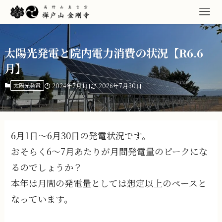
太陽光発電と院内電力消費の状況【R6.6
月】
太陽光発電
2024年7月1日
2026年7月30日
6月1日～6月30日の発電状況です。
おそらく6～7月あたりが月間発電量のピークにな
るのでしょうか？
本年は月間の発電量としては想定以上のペースと
なっています。