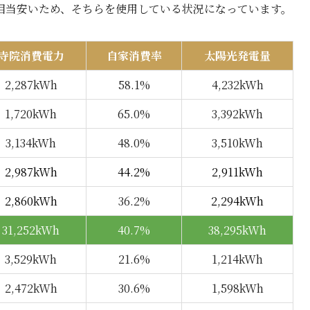
相当安いため、そちらを使用している状況になっています。
寺院消費電力
自家消費率
太陽光発電量
2,287kWh
58.1%
4,232kWh
1,720kWh
65.0%
3,392kWh
3,134kWh
48.0%
3,510kWh
2,987kWh
44.2%
2,911kWh
2,860kWh
36.2%
2,294kWh
31,252kWh
40.7%
38,295kWh
3,529kWh
21.6%
1,214kWh
2,472kWh
30.6%
1,598kWh