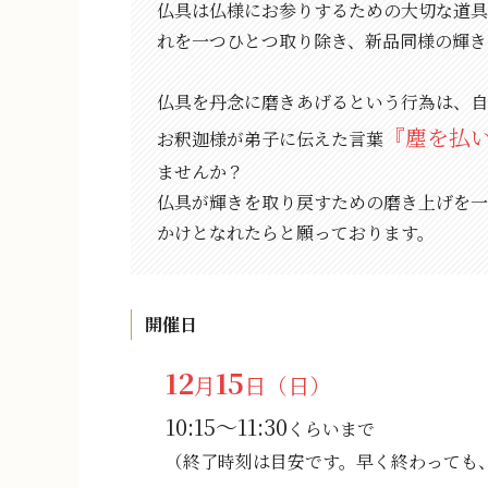
仏具は仏様にお参りするための大切な道具
れを一つひとつ取り除き、新品同様の輝き
仏具を丹念に磨きあげるという行為は、自
『塵を払
お釈迦様が弟子に伝えた言葉
ませんか？
仏具が輝きを取り戻すための磨き上げを一
かけとなれたらと願っております。
開催日
12
15
月
日
（日）
10:15～11:30
くらいまで
（終了時刻は目安です。早く終わっても