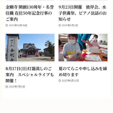
金剛寺 開創130周年・名誉
9月23日開催 彼岸会、水
住職 在位50年記念行事の
子供養祭、ピアノ法話のお
ご案内
知らせ
2025年10月18日
2025年9月1日
8月17日(日)灯籠流しのご
夏のてらこや申し込みを締
案内 スペシャルライブも
め切ります
開催！
2025年6月11日
2025年7月9日